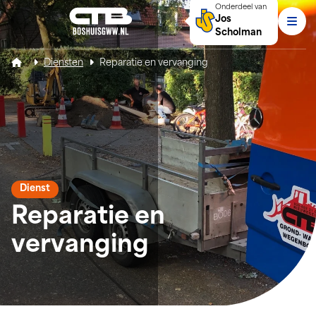
Onderdeel van
Jos
Men
Scholman
C.T. Boshuis
Diensten
Reparatie en vervanging
Dienst
Reparatie en
vervanging