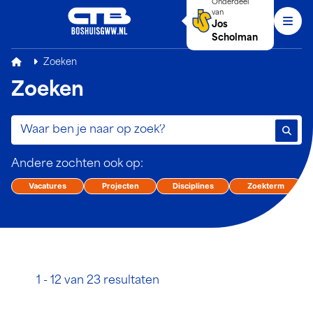
Onderdeel
van
Jos
Men
Scholman
C.T. Boshuis
Zoeken
Zoeken
Andere zochten ook op:
Vacatures
Projecten
Disciplines
Zoekterm
1 - 12 van 23 resultaten